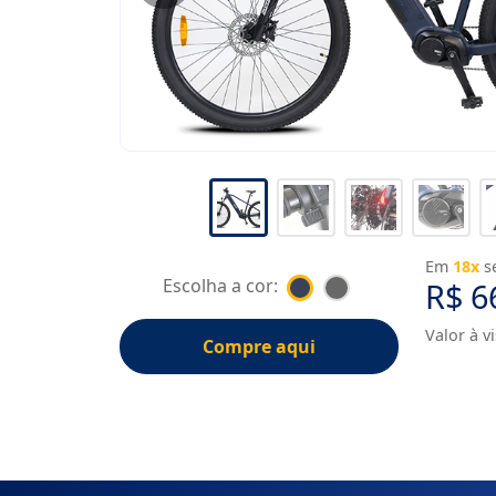
Em
18x
s
Escolha a cor:
R$ 6
Valor à v
Compre aqui