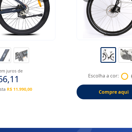
em juros de
Escolha a cor:
66,11
ista
R$ 11.990,00
Compre aqui