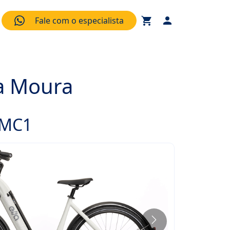
Fale com o especialista
da Moura
a MC1
Próximo