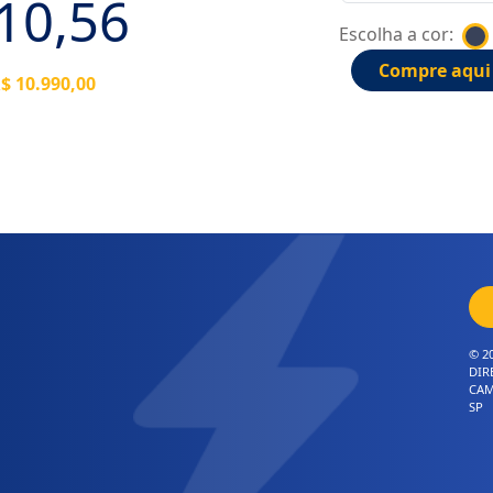
10,56
Escolha a cor:
Compre aqui
$ 10.990,00
© 2
DIR
CAM
SP