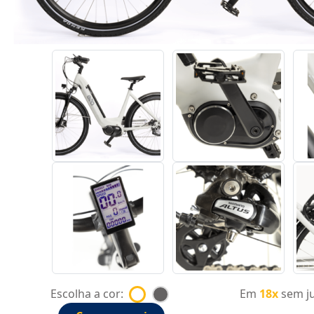
Escolha a cor:
Em
18x
sem ju