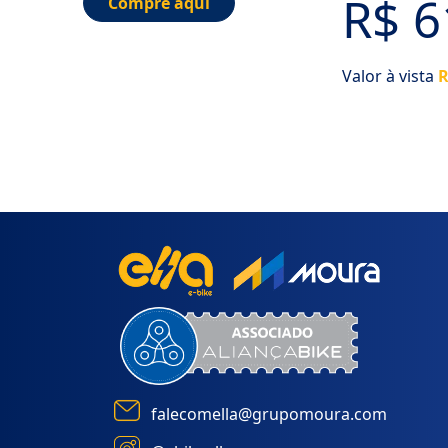
R$ 6
Compre aqui
Valor à vista
R
falecomella@grupomoura.com