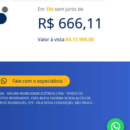
Em
18x
sem juros de
R$ 666,11
Valor à vista
R$ 11.990,00
Fale com o especialista
026 - MOURA MOBILIDADE ELÉTRICA LTDA - TODOS OS
EITOS RESERVADOS. CNPJ 48.814.162/0004-32 RUA ALCEU DE
POS RODRIGUES, 519 - VILA NOVA CONCEIÇÃO, SÃO PAULO -