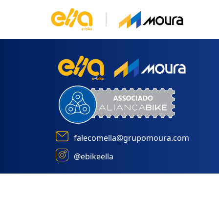
falecomella@grupomoura.com
@ebikeella