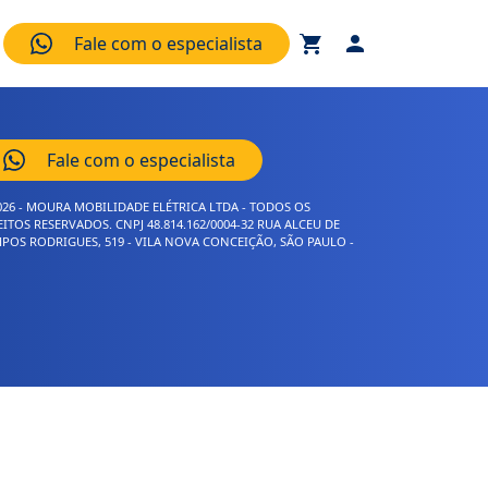
Fale com o especialista
Fale com o especialista
026 - MOURA MOBILIDADE ELÉTRICA LTDA - TODOS OS
EITOS RESERVADOS. CNPJ 48.814.162/0004-32 RUA ALCEU DE
POS RODRIGUES, 519 - VILA NOVA CONCEIÇÃO, SÃO PAULO -