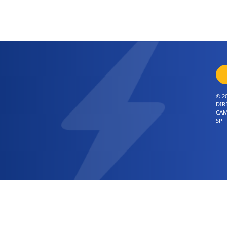
© 2
DIR
CAM
SP